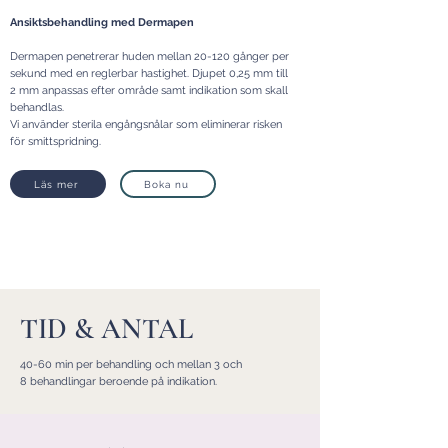
Ansiktsbehandling med Dermapen
Dermapen penetrerar huden mellan 20-120 gånger per
sekund med en reglerbar hastighet. Djupet 0,25 mm till
2 mm anpassas efter område samt indikation som skall
behandlas.
Vi använder sterila engångsnålar som eliminerar risken
för smittspridning.
Läs mer
Boka nu
TID & ANTAL
40-60 min per behandling och mellan 3 och
8 behandlingar beroende på indikation.