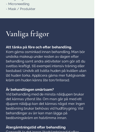
- Microneedling
- Mask / Produkter
Vanliga frågor
Att tänka på före och efter behandling.
Kom gärna osminkad innan behandling. Man bör
undvika makeup under resten av dagen efter
behandling samt andra aktiviteter som gör att du
svettas kraftigt, till exempel intensiv träning eller
bastubad. Undvik att tvätta huden på kvällen utan
låt huden torka. Applicera gärna mer fuktgivande
kräm om huden känns lite torr/Irriterad.
Är behandlingen smärtsam?
Vid behandling med de minsta nåldjupen brukar
det kännas ytterst lite. Om man går på med ett
djupare nåldjup kan det kännas något mer. Ingen
bedövning brukar behövas vid hudförygring. Vid
behandlingar av ärr kan man lägga på
bedövningskräm en halvtimma innan.
Återgämtningstid efter behandling