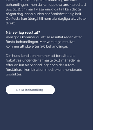
Generellt är det ingen återhämtningstid efter
behandlingen, men du kan uppleva ansiktsrodnad
upp till 12 timmar. I vissa enskilda fall kan det ta
någon dag innan huden har återhämtat sig helt.
De flesta kan återgå till normala dagliga aktiviteter
direkt.
När ser jag resultat?
Vanligtvis kommer du att se resultat redan efter
första behandlingen. Mer varaktiga resultat
kommer att ske efter 3-6 behandlingar.
Din huds kondition kommer att fortsätta att
förbättras under de närmaste 6-12 månaderna
efter en kur av behandlingar och dessutom
förstärkas i kombination med rekommenderade
produkter.
Boka behandling