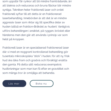
som uppstår får rynkor att bli mindre framträdande, ärr
att blekna och reduceras och bruna fläckar blir mindre
synliga. Tekniken heter fraktionell laser och ordet
fraktionell syftar till att detta är en fraktionerad
laserbehandling. Innebörden är att det är en mindre
aggressiv laser som riktar sig till specifika delar av
huden (alltså en fraktion=Bråkdel av huden). Vanligtvis
utförs behandlingen i ansiktet, på ryggen, bröstet eller
händerna men den går att använda i princip var som
helst på kroppen.
Fraktionell laser är en specialiserad fraktionerad laser
där vi med en noggrant kontrollerad behandling gör
tusentals mikroskopiska “stick” i huden, för att ny, frisk
hud ska läka fram och gradvis och försiktigt ersätta
den gamla. På detta sätt reduceras exempelvis
hudbrisningar som man kan få efter en graviditet och
som många tror är omöjliga att behandla.
Läs mer
Boka nu