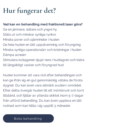
Hur fungerar det?
Vad kan en behandling med fraktionell laser göra?
Ge en jämnare, slätare och yngre hy.
Släta ut och minskar synliga rynkor
Minska porer och ojämnheter i huden
Ge hela huden en lätt uppstramning och föryngring
Minska synliga operationsärr och bristningar i huden
Dämpa acneärr
Stimulera kollagenet djupt nere i hudlagren och bidra
till långsiktigt vacker och föryngrad hud
Huden kommer att vara röd efter behandlingen och
kan ge ifrån sig en gul genomskinlig vätska de första
dygnet. Du kan även vara allmänt svullen i området.
Efter detta övergår huden till ett mörkbrunt och torrt
tillstånd, och fjällar av yttersta skiktet inom 5-7 dagar
från utförd behandling. Du kan även uppleva en lätt
rodnad som kan hålla i sig upptill 3 månader.
Boka behandling