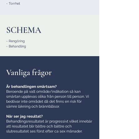
- Torrhet
SCHEMA
- Rengöring
- Behandling
Vanliga frågor
Är behandlingen smärtsam?
Beroende på valt område/indikation så kan
smärtan upplevas olika från person till person. Vi
bedövar inte området då det finns en risk för
sämre läkning och brännblåsor.
När ser jag resultat?
Behandlingsresultatet är progressivt vilket innebär
att resultatet blir bättre och bättre och
slutresultatet ses först efter ca sex månader.