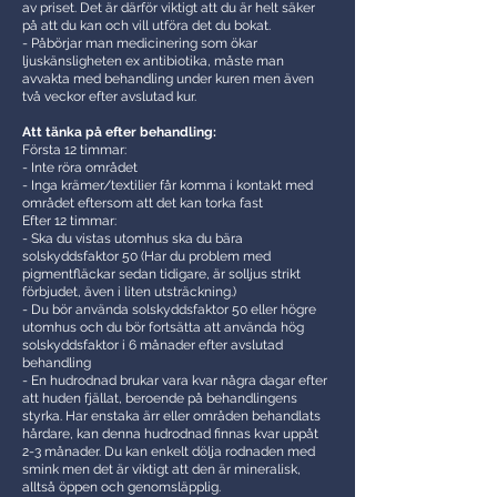
av priset. Det är därför viktigt att du är helt säker
på att du kan och vill utföra det du bokat.
- Påbörjar man medicinering som ökar
ljuskänsligheten ex antibiotika, måste man
avvakta med behandling under kuren men även
två veckor efter avslutad kur.
Att tänka på efter behandling:
Första 12 timmar:
- Inte röra området
- Inga krämer/textilier får komma i kontakt med
området eftersom att det kan torka fast
Efter 12 timmar:
- Ska du vistas utomhus ska du bära
solskyddsfaktor 50 (Har du problem med
pigmentfläckar sedan tidigare, är solljus strikt
förbjudet, även i liten utsträckning.)
- Du bör använda solskyddsfaktor 50 eller högre
utomhus och du bör fortsätta att använda hög
solskyddsfaktor i 6 månader efter avslutad
behandling
- En hudrodnad brukar vara kvar några dagar efter
att huden fjällat, beroende på behandlingens
styrka. Har enstaka ärr eller områden behandlats
hårdare, kan denna hudrodnad finnas kvar uppåt
2-3 månader. Du kan enkelt dölja rodnaden med
smink men det är viktigt att den är mineralisk,
alltså öppen och genomsläpplig.