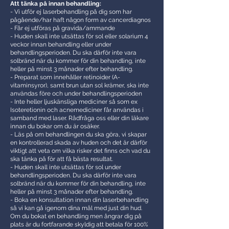
Att tänka på innan behandling:
- Vi utför ej laserbehandling på dig som har
pågående/har haft någon form av cancerdiagnos
- Får ej utföras på gravida/ammande
- Huden skall inte utsättas för sol eller solarium 4
veckor innan behandling eller under
behandlingsperioden. Du ska därför inte vara
solbränd när du kommer för din behandling, inte
heller på minst 3 månader efter behandling.
- Preparat som innehåller retinoider (A-
vitaminsyror), samt brun utan sol krämer, ska inte
användas före och under behandlingsperioden
- Inte heller ljuskänsliga mediciner så som ex
Isoteretionin och acnemediciner får användas i
samband med laser. Rådfråga oss eller din läkare
innan du bokar om du är osäker.
- Läs på om behandlingen du ska göra, vi skapar
en kontrollerad skada av huden och det är därför
viktigt att veta om vilka risker det finns och vad du
ska tänka på för att få bästa resultat.
- Huden skall inte utsättas för sol under
behandlingsperioden. Du ska därför inte vara
solbränd när du kommer för din behandling, inte
heller på minst 3 månader efter behandling.
- Boka en konsultation innan din laserbehandling
så vi kan gå igenom dina mål med just din hud.
Om du bokat en behandling men ångrar dig på
plats är du fortfarande skyldig att betala för 100%