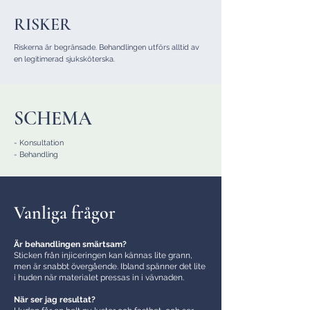
RISKER
Riskerna är begränsade. Behandlingen utförs alltid av
en legitimerad sjuksköterska.
SCHEMA
- Konsultation
- Behandling
Vanliga frågor
Är behandlingen smärtsam?
Sticken från injiceringen kan kännas lite grann,
men är snabbt övergående. Ibland spänner det lite
i huden när materialet pressas in i vävnaden.
När ser jag resultat?