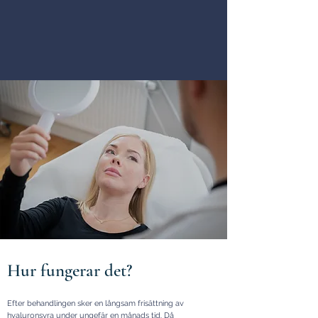
Hur fungerar det?
Efter behandlingen sker en långsam frisättning av
hyaluronsyra under ungefär en månads tid. Då