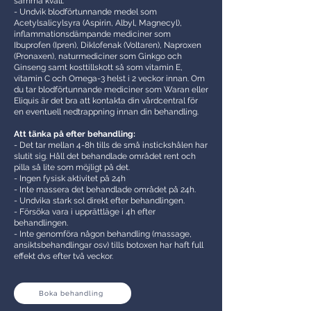
samma kväll.
- Undvik blodförtunnande medel som
Acetylsalicylsyra (Aspirin, Albyl, Magnecyl),
inflammationsdämpande mediciner som
Ibuprofen (Ipren), Diklofenak (Voltaren), Naproxen
(Pronaxen), naturmediciner som Ginkgo och
Ginseng samt kosttillskott så som vitamin E,
vitamin C och Omega-3 helst i 2 veckor innan. Om
du tar blodförtunnande mediciner som Waran eller
Eliquis är det bra att kontakta din vårdcentral för
en eventuell nedtrappning innan din behandling.
Att tänka på efter behandling:
- Det tar mellan 4-8h tills de små instickshålen har
slutit sig. Håll det behandlade området rent och
pilla så lite som möjligt på det.
- Ingen fysisk aktivitet på 24h
- Inte massera det behandlade området på 24h.
- Undvika stark sol direkt efter behandlingen.
- Försöka vara i upprättläge i 4h efter
behandlingen.
- Inte genomföra någon behandling (massage,
ansiktsbehandlingar osv) tills botoxen har haft full
effekt dvs efter två veckor.
Boka behandling