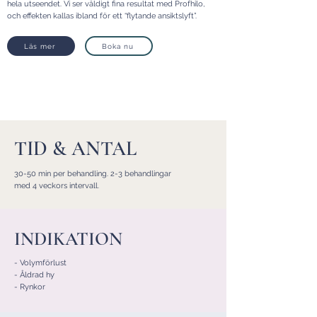
hela utseendet. Vi ser väldigt fina resultat med Profhilo,
och effekten kallas ibland för ett “flytande ansiktslyft”.
Läs mer
Boka nu
TID & ANTAL
30-50 min per behandling. 2-3 behandlingar
med 4 veckors intervall.
INDIKATION
- Volymförlust
- Åldrad hy
- Rynkor