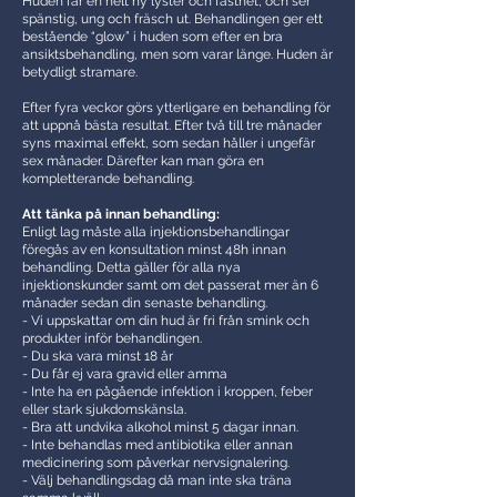
Huden får en helt ny lyster och fasthet, och ser
spänstig, ung och fräsch ut. Behandlingen ger ett
bestående “glow” i huden som efter en bra
ansiktsbehandling, men som varar länge. Huden är
betydligt stramare.
Efter fyra veckor görs ytterligare en behandling för
att uppnå bästa resultat. Efter två till tre månader
syns maximal effekt, som sedan håller i ungefär
sex månader. Därefter kan man göra en
kompletterande behandling.
Att tänka på innan behandling:
Enligt lag måste alla injektionsbehandlingar
föregås av en konsultation minst 48h innan
behandling. Detta gäller för alla nya
injektionskunder samt om det passerat mer än 6
månader sedan din senaste behandling.
- Vi uppskattar om din hud är fri från smink och
produkter inför behandlingen.
- Du ska vara minst 18 år
- Du får ej vara gravid eller amma
- Inte ha en pågående infektion i kroppen, feber
eller stark sjukdomskänsla.
- Bra att undvika alkohol minst 5 dagar innan.
- Inte behandlas med antibiotika eller annan
medicinering som påverkar nervsignalering.
- Välj behandlingsdag då man inte ska träna