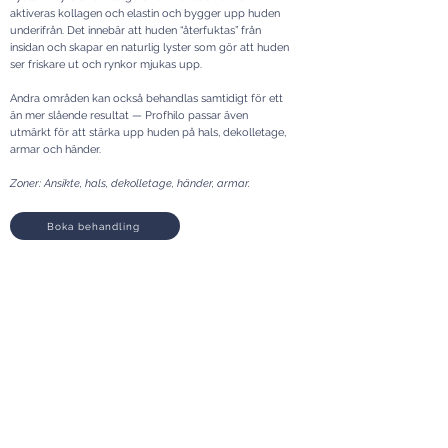
aktiveras kollagen och elastin och bygger upp huden
underifrån. Det innebär att huden “återfuktas” från
insidan och skapar en naturlig lyster som gör att huden
ser friskare ut och rynkor mjukas upp.
Andra områden kan också behandlas samtidigt för ett
än mer slående resultat — Profhilo passar även
utmärkt för att stärka upp huden på hals, dekolletage,
armar och händer.
Zoner: Ansikte, hals, dekolletage, händer, armar.
Boka behandling