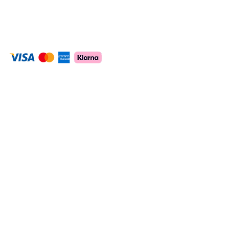
det uppnår vi genom att fortsätta vara i
framkant gällande det senaste inom
skönhetsbranschen, både gällande apparatur
och kunskap.
Hem
Hud
Kropp
Laser
Injektionsbehandlingar
Kosmetiska tatueringar
Om oss
Kontakt
Boka behandling