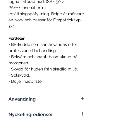
lugna irriterad hud. (SPF 50 /
PA++++)Innehåller 1 x
ersättningspåfyllning. Beige är mörkare
än Ivory och passar för Fitzpatrick typ
2-4.
Fördelar
• BB-kudde som kan användas efter
professionell behandling.
• Bekväm och snabb basmakeup på
morgonen.
• Skydd för huden från skadlig miljö.
• Solskydd.
• Döljer hudbrister.
Användning
Tryck lätt på puffen och klappa jämnt
Nyckelingredienser
på huden. Vi rekommenderar att du
klappar puffen försiktigt på huden flera
• Repairing Pep9 Complex
gånger för att förstärka den långvariga